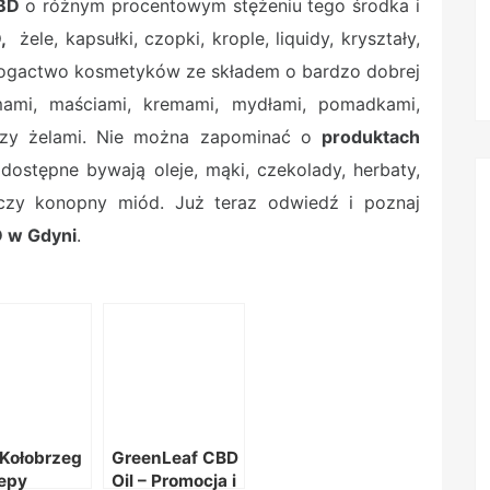
BD
o różnym procentowym stężeniu tego środka i
D,
żele, kapsułki, czopki, krople, liquidy, kryształy,
 bogactwo kosmetyków ze składem o bardzo dobrej
mami, maściami, kremami, mydłami, pomadkami,
czy żelami. Nie można zapominać o
produktach
dostępne bywają oleje, mąki, czekolady, herbaty,
 czy konopny miód. Już teraz odwiedź i poznaj
 w Gdyni
.
Kołobrzeg
GreenLeaf CBD
lepy
Oil – Promocja i