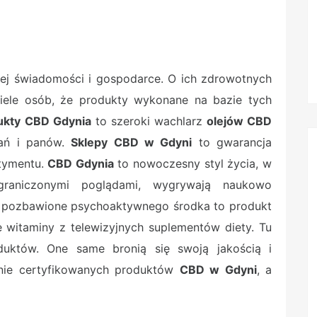
zej świadomości i gospodarce. O ich zdrowotnych
wiele osób, że produkty wykonane na bazie tych
ukty CBD Gdynia
to szeroki wachlarz
olejów CBD
pań i panów.
Sklepy CBD w Gdyni
to gwarancja
rtymentu.
CBD Gdynia
to nowoczesny styl życia, w
raniczonymi poglądami, wygrywają naukowo
 pozbawione psychoaktywnego środka to produkt
e witaminy z telewizyjnych suplementów diety. Tu
duktów. One same bronią się swoją jakością i
znie certyfikowanych produktów
CBD w Gdyni
, a