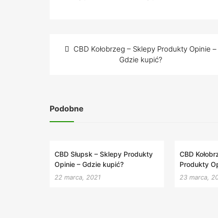
Produkty
Produkty
Prod
Opinie – Gdzie
Opinie – Gdzie
Opin
kupić?
kupić?
kupi
Nawigacja
CBD Kołobrzeg – Sklepy Produkty Opinie –
wpisu
Gdzie kupić?
Podobne
CBD Słupsk – Sklepy Produkty
CBD Kołobr
Opinie – Gdzie kupić?
Produkty Op
22 marca, 2021
23 marca, 2