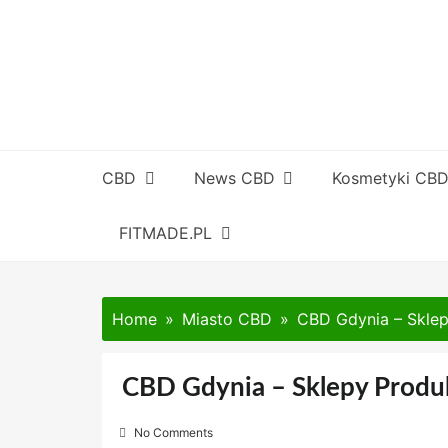
Skip
to
content
CBD
News CBD
Kosmetyki CB
FITMADE.PL
Home
Miasto CBD
CBD Gdynia – Sklep
CBD Gdynia – Sklepy Produk
No Comments