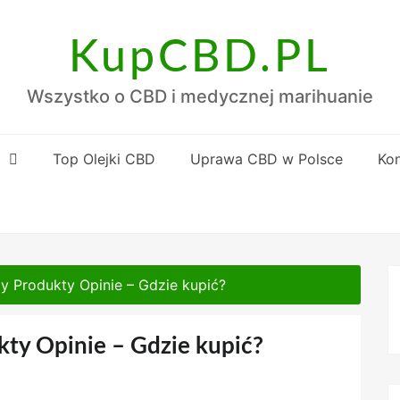
KupCBD.PL
Wszystko o CBD i medycznej marihuanie
D
Top Olejki CBD
Uprawa CBD w Polsce
Kon
y Produkty Opinie – Gdzie kupić?
ty Opinie – Gdzie kupić?