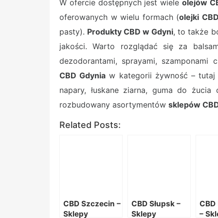
W ofercie dostępnych jest wiele
olejów C
oferowanych w wielu formach (
olejki CB
pasty).
Produkty CBD w Gdyni
, to także
jakości. Warto rozglądać się za balsa
dezodorantami, sprayami, szamponami 
CBD Gdynia
w kategorii żywność – tutaj 
napary, łuskane ziarna, guma do żucia
rozbudowany asortymentów
sklepów CBD
Related Posts:
CBD Szczecin –
CBD Słupsk –
CBD 
Sklepy
Sklepy
– Sk